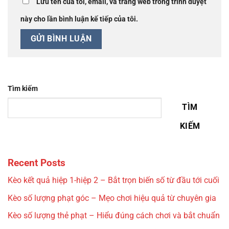
Lưu tên của tôi, email, và trang web trong trình duyệt
này cho lần bình luận kế tiếp của tôi.
Tìm kiếm
TÌM
KIẾM
Recent Posts
Kèo kết quả hiệp 1-hiệp 2 – Bắt trọn biến số từ đầu tới cuối
Kèo số lượng phạt góc – Mẹo chơi hiệu quả từ chuyên gia
Kèo số lượng thẻ phạt – Hiểu đúng cách chơi và bắt chuẩn