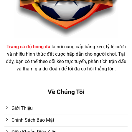
Trang cá độ bóng đá
là nơi cung cấp bảng kèo, tỷ lệ cược
và nhiều hình thức đặt cược hấp dẫn cho người chơi. Tại
đây, bạn có thể theo dõi kèo trực tuyến, phân tích trận đấu
và tham gia dự đoán để tối đa cơ hội thắng lớn.
Về Chúng Tôi
Giới Thiệu
Chính Sách Bảo Mật
Điều Khoản Điều Kiện