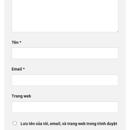
Tên
*
Email
*
Trang web
Lưu tên của tôi, email, và trang web trong trình duyệt