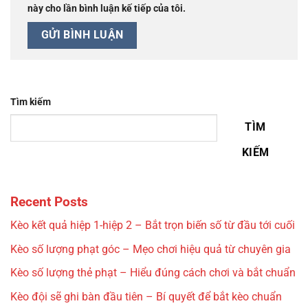
này cho lần bình luận kế tiếp của tôi.
Tìm kiếm
TÌM
KIẾM
Recent Posts
Kèo kết quả hiệp 1-hiệp 2 – Bắt trọn biến số từ đầu tới cuối
Kèo số lượng phạt góc – Mẹo chơi hiệu quả từ chuyên gia
Kèo số lượng thẻ phạt – Hiểu đúng cách chơi và bắt chuẩn
Kèo đội sẽ ghi bàn đầu tiên – Bí quyết để bắt kèo chuẩn