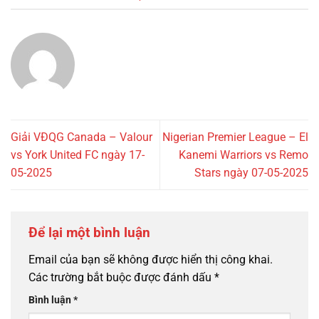
Giải VĐQG Canada – Valour
Nigerian Premier League – El
vs York United FC ngày 17-
Kanemi Warriors vs Remo
05-2025
Stars ngày 07-05-2025
Để lại một bình luận
Email của bạn sẽ không được hiển thị công khai.
Các trường bắt buộc được đánh dấu
*
Bình luận
*