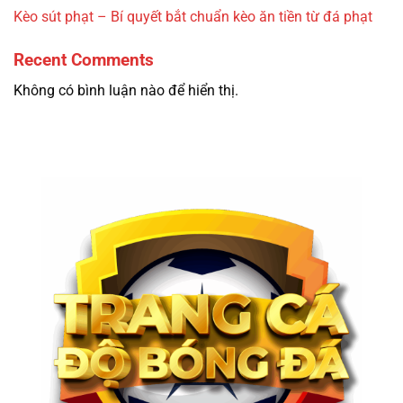
Kèo sút phạt – Bí quyết bắt chuẩn kèo ăn tiền từ đá phạt
Recent Comments
Không có bình luận nào để hiển thị.