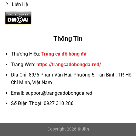
Liên Hệ
Thông Tin
Thương Hiệu:
Trang cá độ bóng đá
Trang Web:
https://trangcadobongda.red/
Địa Chỉ:
89/6 Phạm Văn Hai, Phường 5, Tân Bình, TP. Hồ
Chí Minh, Việt Nam
Email:
support@trangcadobongda.red
Số Điện Thoại: 0927 310 286
Copyright 2026 ©
Jiin