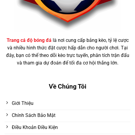
Trang cá độ bóng đá
là nơi cung cấp bảng kèo, tỷ lệ cược
và nhiều hình thức đặt cược hấp dẫn cho người chơi. Tại
đây, bạn có thể theo dõi kèo trực tuyến, phân tích trận đấu
và tham gia dự đoán để tối đa cơ hội thắng lớn.
Về Chúng Tôi
Giới Thiệu
Chính Sách Bảo Mật
Điều Khoản Điều Kiện