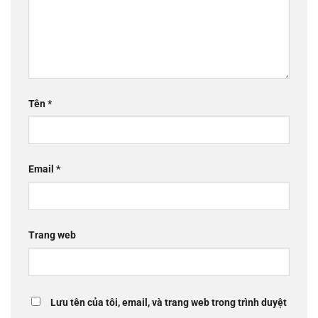
Tên
*
Email
*
Trang web
Lưu tên của tôi, email, và trang web trong trình duyệt