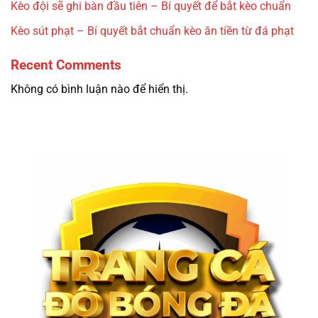
Kèo đội sẽ ghi bàn đầu tiên – Bí quyết để bắt kèo chuẩn
Kèo sút phạt – Bí quyết bắt chuẩn kèo ăn tiền từ đá phạt
Recent Comments
Không có bình luận nào để hiển thị.