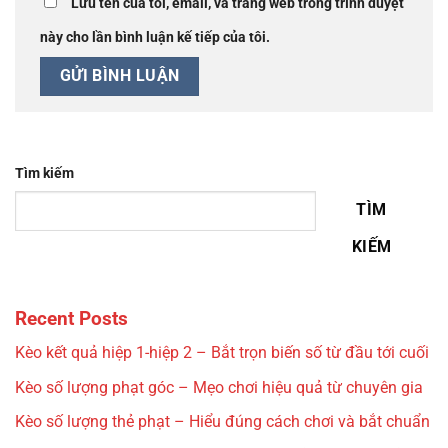
Lưu tên của tôi, email, và trang web trong trình duyệt
này cho lần bình luận kế tiếp của tôi.
Tìm kiếm
TÌM
KIẾM
Recent Posts
Kèo kết quả hiệp 1-hiệp 2 – Bắt trọn biến số từ đầu tới cuối
Kèo số lượng phạt góc – Mẹo chơi hiệu quả từ chuyên gia
Kèo số lượng thẻ phạt – Hiểu đúng cách chơi và bắt chuẩn