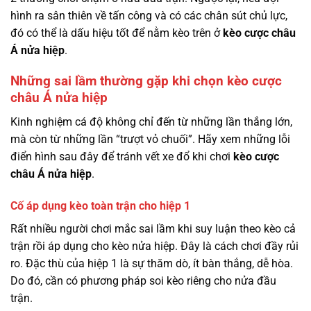
hình ra sân thiên về tấn công và có các chân sút chủ lực,
đó có thể là dấu hiệu tốt để nằm kèo trên ở
kèo cược châu
Á nửa hiệp
.
Những sai lầm thường gặp khi chọn kèo cược
châu Á nửa hiệp
Kinh nghiệm cá độ không chỉ đến từ những lần thắng lớn,
mà còn từ những lần “trượt vỏ chuối”. Hãy xem những lỗi
điển hình sau đây để tránh vết xe đổ khi chơi
kèo cược
châu Á nửa hiệp
.
Cố áp dụng kèo toàn trận cho hiệp 1
Rất nhiều người chơi mắc sai lầm khi suy luận theo kèo cả
trận rồi áp dụng cho kèo nửa hiệp. Đây là cách chơi đầy rủi
ro. Đặc thù của hiệp 1 là sự thăm dò, ít bàn thắng, dễ hòa.
Do đó, cần có phương pháp soi kèo riêng cho nửa đầu
trận.