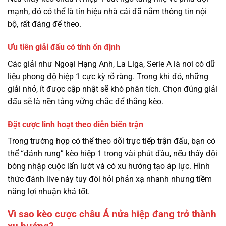
mạnh, đó có thể là tín hiệu nhà cái đã nắm thông tin nội
bộ, rất đáng để theo.
Ưu tiên giải đấu có tính ổn định
Các giải như Ngoại Hạng Anh, La Liga, Serie A là nơi có dữ
liệu phong độ hiệp 1 cực kỳ rõ ràng. Trong khi đó, những
giải nhỏ, ít được cập nhật sẽ khó phân tích. Chọn đúng giải
đấu sẽ là nền tảng vững chắc để thắng kèo.
Đặt cược linh hoạt theo diễn biến trận
Trong trường hợp có thể theo dõi trực tiếp trận đấu, bạn có
thể “đánh rung” kèo hiệp 1 trong vài phút đầu, nếu thấy đội
bóng nhập cuộc lấn lướt và có xu hướng tạo áp lực. Hình
thức đánh live này tuy đòi hỏi phản xạ nhanh nhưng tiềm
năng lợi nhuận khá tốt.
Vì sao kèo cược châu Á nửa hiệp đang trở thành