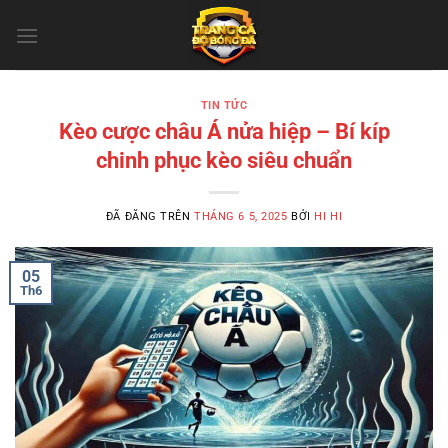
Chuyển
đến
nội
dung
TIN TỨC
Kèo cược châu Á nửa hiệp – Bí kíp
chinh phục kèo siêu chuẩn
ĐÃ ĐĂNG TRÊN
THÁNG 6 5, 2025
BỞI
HI HI
05
Th6