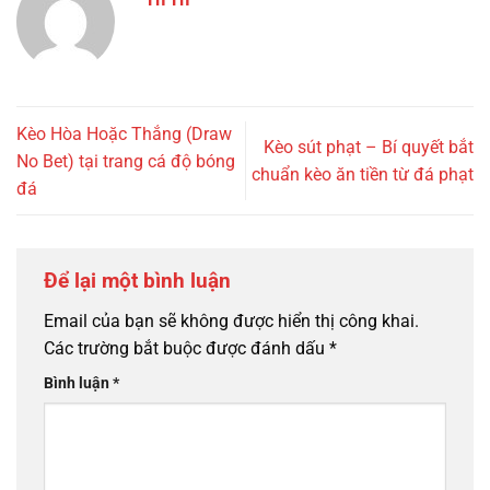
Kèo Hòa Hoặc Thắng (Draw
Kèo sút phạt – Bí quyết bắt
No Bet) tại trang cá độ bóng
chuẩn kèo ăn tiền từ đá phạt
đá
Để lại một bình luận
Email của bạn sẽ không được hiển thị công khai.
Các trường bắt buộc được đánh dấu
*
Bình luận
*