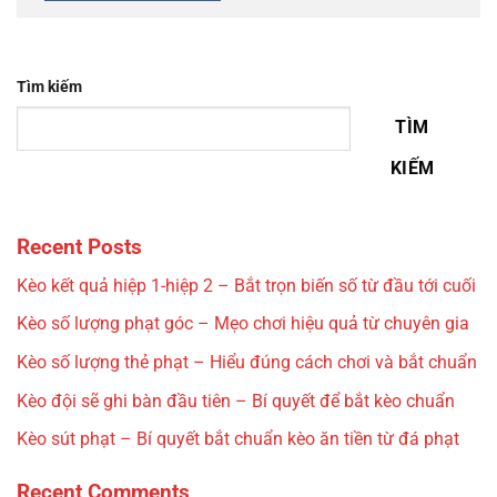
Tìm kiếm
TÌM
KIẾM
Recent Posts
Kèo kết quả hiệp 1-hiệp 2 – Bắt trọn biến số từ đầu tới cuối
Kèo số lượng phạt góc – Mẹo chơi hiệu quả từ chuyên gia
Kèo số lượng thẻ phạt – Hiểu đúng cách chơi và bắt chuẩn
Kèo đội sẽ ghi bàn đầu tiên – Bí quyết để bắt kèo chuẩn
Kèo sút phạt – Bí quyết bắt chuẩn kèo ăn tiền từ đá phạt
Recent Comments