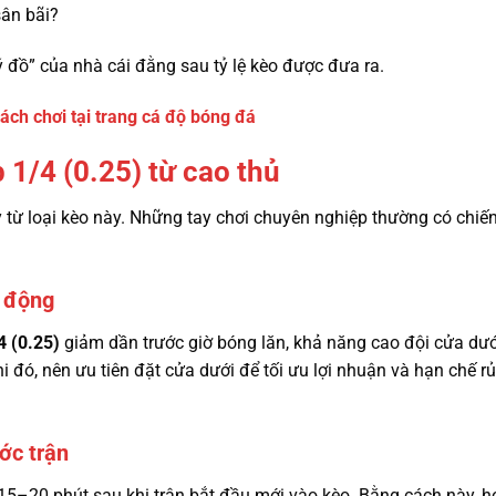
sân bãi?
 đồ” của nhà cái đằng sau tỷ lệ kèo được đưa ra.
Cách chơi tại trang cá độ bóng đá
 1/4 (0.25) từ cao thủ
 từ loại kèo này. Những tay chơi chuyên nghiệp thường có chiế
n động
4 (0.25)
giảm dần trước giờ bóng lăn, khả năng cao đội cửa dướ
 đó, nên ưu tiên đặt cửa dưới để tối ưu lợi nhuận và hạn chế rủ
ớc trận
 15–20 phút sau khi trận bắt đầu mới vào kèo. Bằng cách này, h