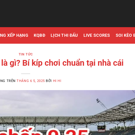
NG XẾP HẠNG
KQBĐ
LỊCH THI ĐẤU
LIVE SCORES
SOI KÈO 
TIN TỨC
là gì? Bí kíp chơi chuẩn tại nhà cái
ĂNG TRÊN
THÁNG 6 5, 2025
BỞI
HI HI