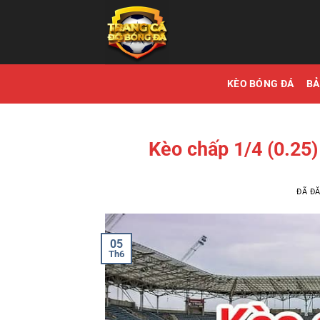
Chuyển
đến
nội
dung
KÈO BÓNG ĐÁ
BẢ
Kèo chấp 1/4 (0.25) 
ĐÃ Đ
05
Th6