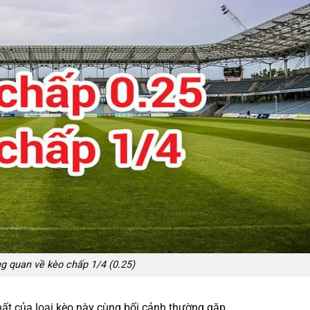
g quan về kèo chấp 1/4 (0.25)
ất của loại kèo này cùng bối cảnh thường gặp.