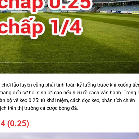
 chơi lão luyện cũng phải tính toán kỹ lưỡng trước khi xuống tiề
y mang đến cơ hội sinh lời cao nếu hiểu rõ cách vận hành. Trong 
oàn bộ về kèo 0.25: từ khái niệm, cách đọc kèo, phân tích chiến
ịch trên thị trường cá cược bóng đá.
4 (0.25)