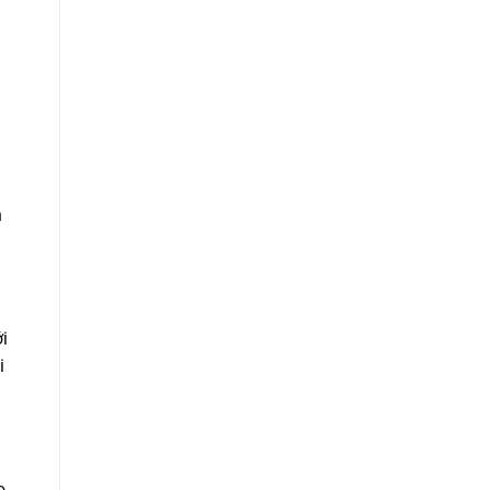
n
i
i
ọ