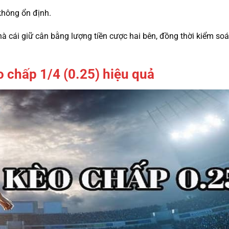
 không ổn định.
hà cái giữ cân bằng lượng tiền cược hai bên, đồng thời kiểm soá
o chấp 1/4 (0.25) hiệu quả