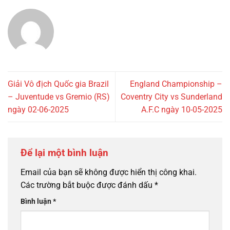
Giải Vô địch Quốc gia Brazil
England Championship –
– Juventude vs Gremio (RS)
Coventry City vs Sunderland
ngày 02-06-2025
A.F.C ngày 10-05-2025
Để lại một bình luận
Email của bạn sẽ không được hiển thị công khai.
Các trường bắt buộc được đánh dấu
*
Bình luận
*