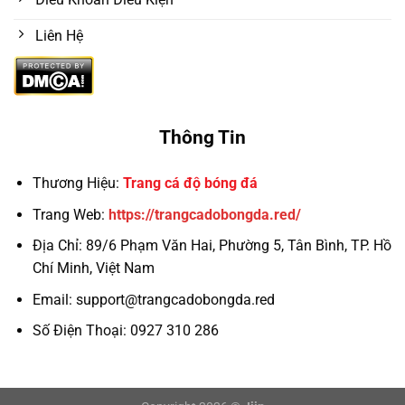
Liên Hệ
Thông Tin
Thương Hiệu:
Trang cá độ bóng đá
Trang Web:
https://trangcadobongda.red/
Địa Chỉ:
89/6 Phạm Văn Hai, Phường 5, Tân Bình, TP. Hồ
Chí Minh, Việt Nam
Email:
support@trangcadobongda.red
Số Điện Thoại: 0927 310 286