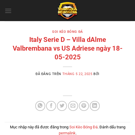
Chuyển
đến
nội
dung
SOI KÈO BÓNG ĐÁ
Italy Serie D – Villa dAlme
Valbrembana vs US Adriese ngày 18-
05-2025
ĐÃ ĐĂNG TRÊN
THÁNG 5 22, 2025
BỞI
Mục nhập này đã được đăng trong
Soi Kèo Bóng Đá
. Đánh dấu trang
permalink
.