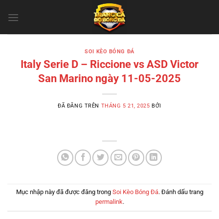
Chuyển
đến
nội
dung
SOI KÈO BÓNG ĐÁ
Italy Serie D – Riccione vs ASD Victor
San Marino ngày 11-05-2025
ĐÃ ĐĂNG TRÊN
THÁNG 5 21, 2025
BỞI
Mục nhập này đã được đăng trong
Soi Kèo Bóng Đá
. Đánh dấu trang
permalink
.