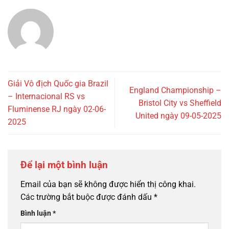
Giải Vô địch Quốc gia Brazil
England Championship –
– Internacional RS vs
Bristol City vs Sheffield
Fluminense RJ ngày 02-06-
United ngày 09-05-2025
2025
Để lại một bình luận
Email của bạn sẽ không được hiển thị công khai.
Các trường bắt buộc được đánh dấu
*
Bình luận
*