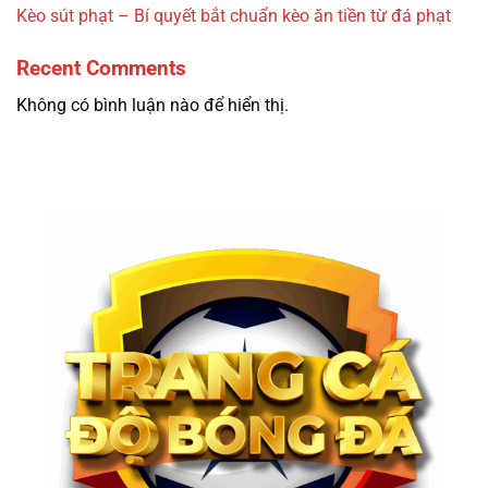
Kèo sút phạt – Bí quyết bắt chuẩn kèo ăn tiền từ đá phạt
Recent Comments
Không có bình luận nào để hiển thị.