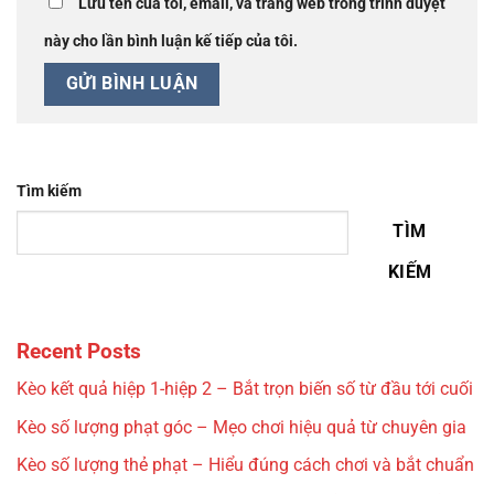
Lưu tên của tôi, email, và trang web trong trình duyệt
này cho lần bình luận kế tiếp của tôi.
Tìm kiếm
TÌM
KIẾM
Recent Posts
Kèo kết quả hiệp 1-hiệp 2 – Bắt trọn biến số từ đầu tới cuối
Kèo số lượng phạt góc – Mẹo chơi hiệu quả từ chuyên gia
Kèo số lượng thẻ phạt – Hiểu đúng cách chơi và bắt chuẩn