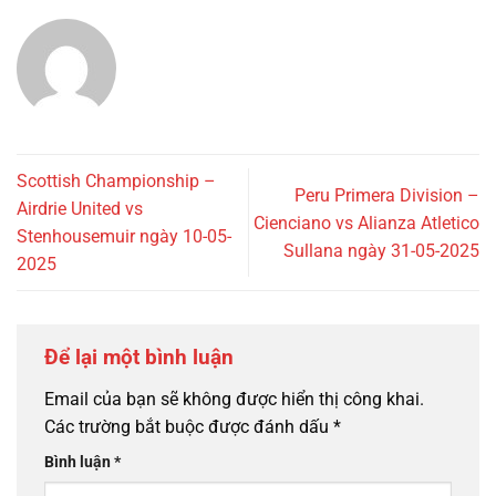
Scottish Championship –
Peru Primera Division –
Airdrie United vs
Cienciano vs Alianza Atletico
Stenhousemuir ngày 10-05-
Sullana ngày 31-05-2025
2025
Để lại một bình luận
Email của bạn sẽ không được hiển thị công khai.
Các trường bắt buộc được đánh dấu
*
Bình luận
*