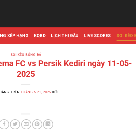
NG XẾP HẠNG
KQBĐ
LỊCH THI ĐẤU
LIVE SCORES
SOI KÈO 
SOI KÈO BÓNG ĐÁ
ema FC vs Persik Kediri ngày 11-05-
2025
 ĐĂNG TRÊN
THÁNG 5 21, 2025
BỞI