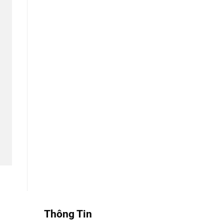
Thông Tin