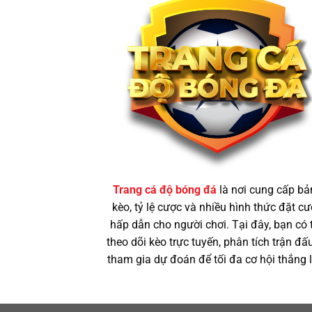
Trang cá độ bóng đá
là nơi cung cấp bả
kèo, tỷ lệ cược và nhiều hình thức đặt c
hấp dẫn cho người chơi. Tại đây, bạn có 
theo dõi kèo trực tuyến, phân tích trận đấ
tham gia dự đoán để tối đa cơ hội thắng 