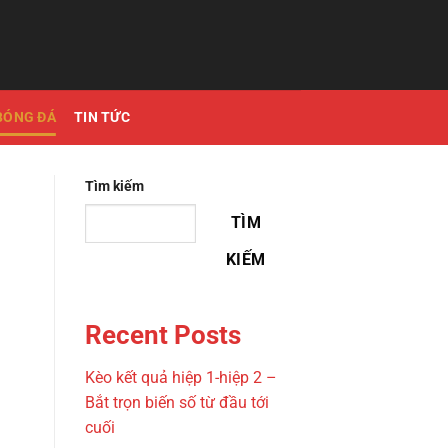
BÓNG ĐÁ
TIN TỨC
Tìm kiếm
TÌM
KIẾM
Recent Posts
Kèo kết quả hiệp 1-hiệp 2 –
Bắt trọn biến số từ đầu tới
cuối