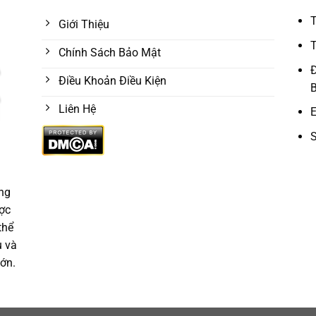
Giới Thiệu
Chính Sách Bảo Mật
Đ
Điều Khoản Điều Kiện
B
Liên Hệ
E
S
ng
ược
thể
u và
lớn.