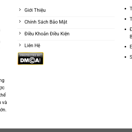
Giới Thiệu
Chính Sách Bảo Mật
Đ
Điều Khoản Điều Kiện
B
Liên Hệ
E
S
ng
ược
thể
u và
lớn.