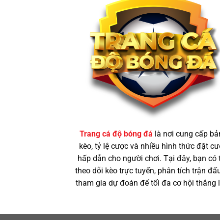
Trang cá độ bóng đá
là nơi cung cấp bả
kèo, tỷ lệ cược và nhiều hình thức đặt c
hấp dẫn cho người chơi. Tại đây, bạn có 
theo dõi kèo trực tuyến, phân tích trận đấ
tham gia dự đoán để tối đa cơ hội thắng 