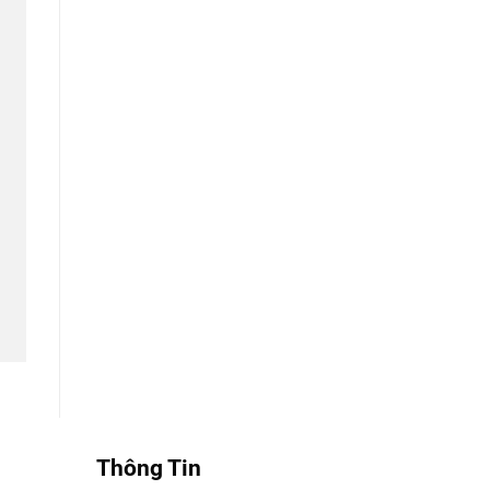
Thông Tin