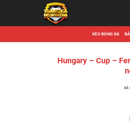
Chuyển
đến
nội
dung
KÈO BÓNG ĐÁ
BẢ
Hungary – Cup – Fer
n
ĐÃ