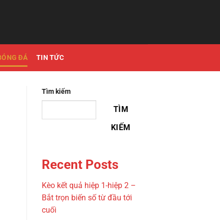
BÓNG ĐÁ
TIN TỨC
Tìm kiếm
TÌM
KIẾM
Recent Posts
Kèo kết quả hiệp 1-hiệp 2 –
Bắt trọn biến số từ đầu tới
cuối