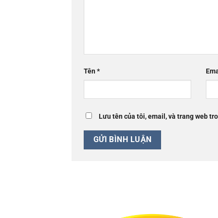
Tên
*
Ema
Lưu tên của tôi, email, và trang web tro