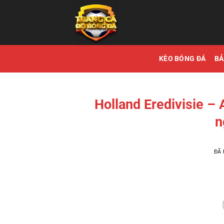
Chuyển
đến
nội
dung
KÈO BÓNG ĐÁ
BẢ
Holland Eredivisie –
n
ĐÃ