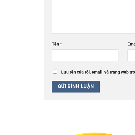
Tên
*
Ema
Lưu tên của tôi, email, và trang web tro