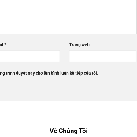
il
*
Trang web
ng trình duyệt này cho lần bình luận kế tiếp của tôi.
Về Chúng Tôi