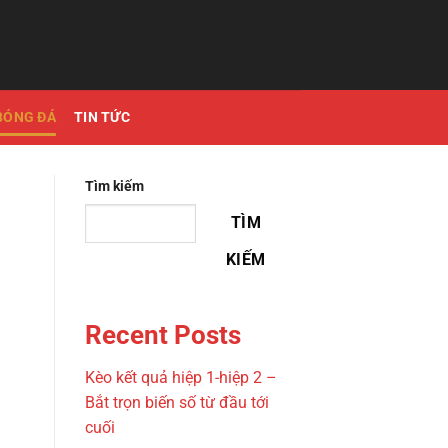
BÓNG ĐÁ
TIN TỨC
Tìm kiếm
TÌM
KIẾM
Recent Posts
Kèo kết quả hiệp 1-hiệp 2 –
Bắt trọn biến số từ đầu tới
cuối