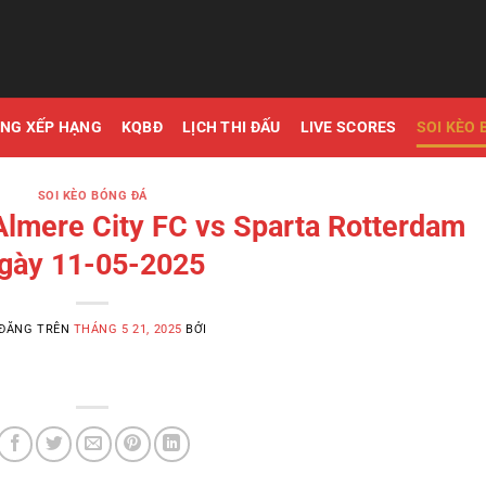
NG XẾP HẠNG
KQBĐ
LỊCH THI ĐẤU
LIVE SCORES
SOI KÈO 
SOI KÈO BÓNG ĐÁ
 Almere City FC vs Sparta Rotterdam
gày 11-05-2025
 ĐĂNG TRÊN
THÁNG 5 21, 2025
BỞI