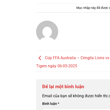
Mục nhập này đã được 
Cúp FFA Australia – Cringila Lions vs
Tigers ngày 06-05-2025
Để lại một bình luận
Email của bạn sẽ không được hiển thị 
Bình luận
*