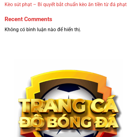
Kèo sút phạt – Bí quyết bắt chuẩn kèo ăn tiền từ đá phạt
Recent Comments
Không có bình luận nào để hiển thị.