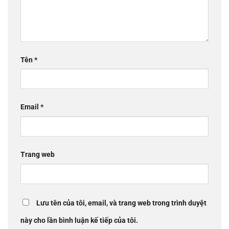
Tên
*
Email
*
Trang web
Lưu tên của tôi, email, và trang web trong trình duyệt
này cho lần bình luận kế tiếp của tôi.