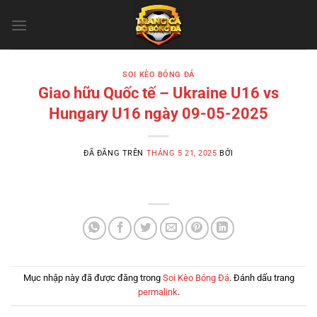
Chuyển
đến
nội
dung
SOI KÈO BÓNG ĐÁ
Giao hữu Quốc tế – Ukraine U16 vs
Hungary U16 ngày 09-05-2025
ĐÃ ĐĂNG TRÊN
THÁNG 5 21, 2025
BỞI
Mục nhập này đã được đăng trong
Soi Kèo Bóng Đá
. Đánh dấu trang
permalink
.