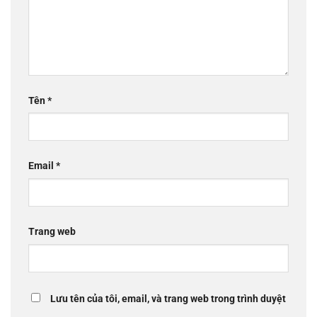
Tên
*
Email
*
Trang web
Lưu tên của tôi, email, và trang web trong trình duyệt