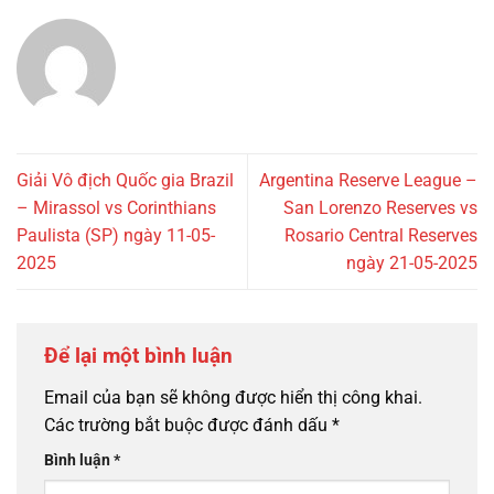
Giải Vô địch Quốc gia Brazil
Argentina Reserve League –
– Mirassol vs Corinthians
San Lorenzo Reserves vs
Paulista (SP) ngày 11-05-
Rosario Central Reserves
2025
ngày 21-05-2025
Để lại một bình luận
Email của bạn sẽ không được hiển thị công khai.
Các trường bắt buộc được đánh dấu
*
Bình luận
*