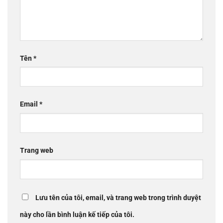
Tên
*
Email
*
Trang web
Lưu tên của tôi, email, và trang web trong trình duyệt
này cho lần bình luận kế tiếp của tôi.