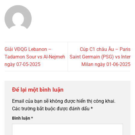
Giải VĐQG Lebanon –
Cúp C1 châu Âu – Paris
Tadamon Sour vs Al-Nejmeh
Saint Germain (PSG) vs Inter
ngày 07-05-2025
Milan ngày 01-06-2025
Để lại một bình luận
Email của bạn sẽ không được hiển thị công khai.
Các trường bắt buộc được đánh dấu
*
Bình luận
*