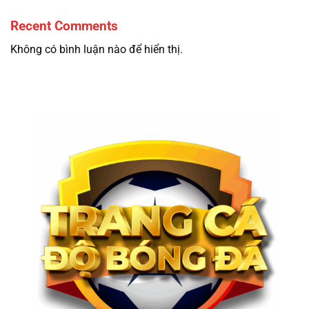
Recent Comments
Không có bình luận nào để hiển thị.