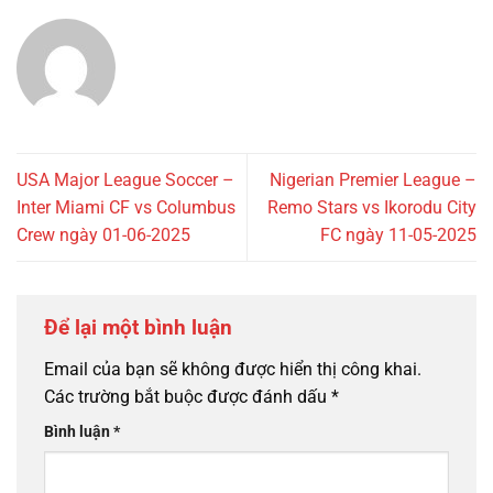
USA Major League Soccer –
Nigerian Premier League –
Inter Miami CF vs Columbus
Remo Stars vs Ikorodu City
Crew ngày 01-06-2025
FC ngày 11-05-2025
Để lại một bình luận
Email của bạn sẽ không được hiển thị công khai.
Các trường bắt buộc được đánh dấu
*
Bình luận
*