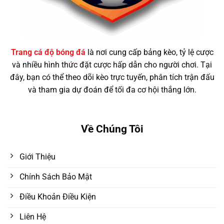
Trang cá độ bóng đá
là nơi cung cấp bảng kèo, tỷ lệ cược
và nhiều hình thức đặt cược hấp dẫn cho người chơi. Tại
đây, bạn có thể theo dõi kèo trực tuyến, phân tích trận đấu
và tham gia dự đoán để tối đa cơ hội thắng lớn.
Về Chúng Tôi
Giới Thiệu
Chính Sách Bảo Mật
Điều Khoản Điều Kiện
Liên Hệ