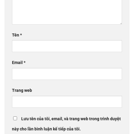
Tên
*
Email
*
Trang web
Lưu tên của tôi, email, và trang web trong trình duyệt
này cho lần bình luận kế tiếp của tôi.