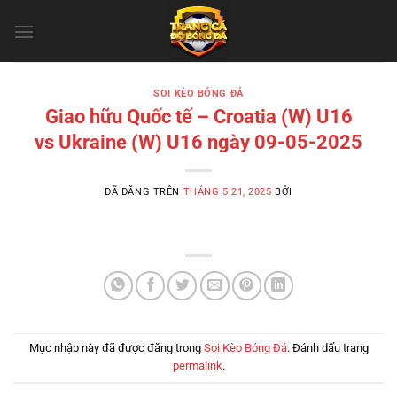
Chuyển
đến
nội
dung
SOI KÈO BÓNG ĐÁ
Giao hữu Quốc tế – Croatia (W) U16
vs Ukraine (W) U16 ngày 09-05-2025
ĐÃ ĐĂNG TRÊN
THÁNG 5 21, 2025
BỞI
Mục nhập này đã được đăng trong
Soi Kèo Bóng Đá
. Đánh dấu trang
permalink
.