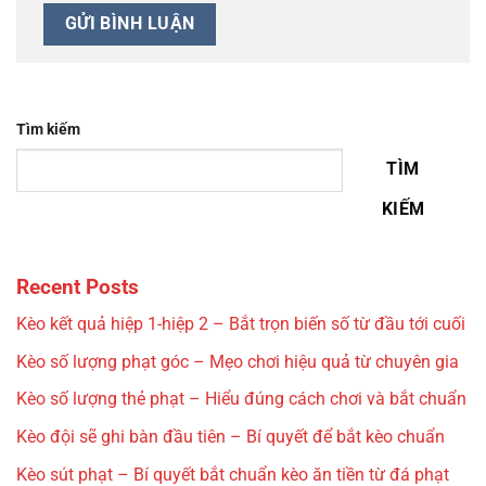
Tìm kiếm
TÌM
KIẾM
Recent Posts
Kèo kết quả hiệp 1-hiệp 2 – Bắt trọn biến số từ đầu tới cuối
Kèo số lượng phạt góc – Mẹo chơi hiệu quả từ chuyên gia
Kèo số lượng thẻ phạt – Hiểu đúng cách chơi và bắt chuẩn
Kèo đội sẽ ghi bàn đầu tiên – Bí quyết để bắt kèo chuẩn
Kèo sút phạt – Bí quyết bắt chuẩn kèo ăn tiền từ đá phạt