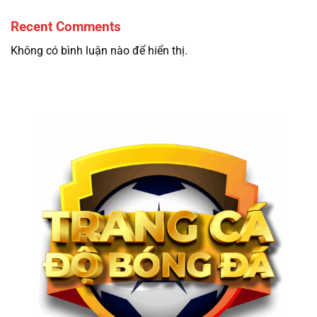
Recent Comments
Không có bình luận nào để hiển thị.