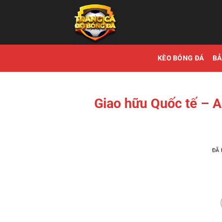
Chuyển
đến
nội
dung
KÈO BÓNG ĐÁ
BẢ
Giao hữu Quốc tế – 
ĐÃ