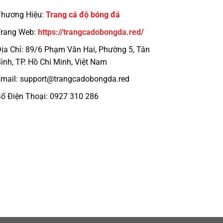
Thương Hiệu:
Trang cá độ bóng đá
Trang Web:
https://trangcadobongda.red/
ịa Chỉ:
89/6 Phạm Văn Hai, Phường 5, Tân
ình, TP. Hồ Chí Minh, Việt Nam
mail:
support@trangcadobongda.red
ố Điện Thoại: 0927 310 286