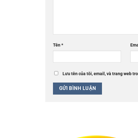
Tên
*
Ema
Lưu tên của tôi, email, và trang web tro