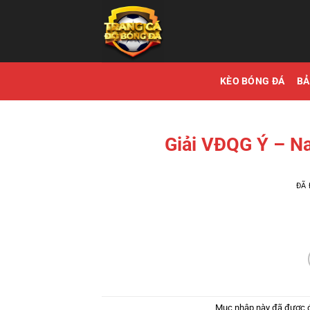
Chuyển
đến
nội
dung
KÈO BÓNG ĐÁ
BẢ
Giải VĐQG Ý – Na
ĐÃ
Mục nhập này đã được 