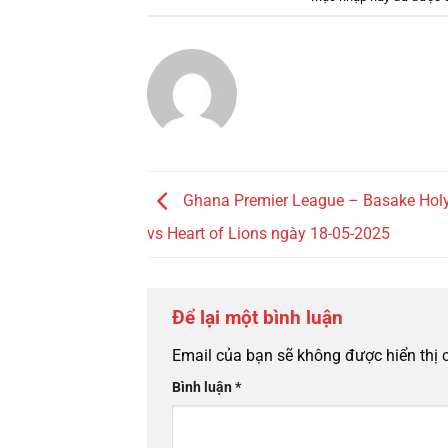
Ghana Premier League – Basake Holy
vs Heart of Lions ngày 18-05-2025
Để lại một bình luận
Email của bạn sẽ không được hiển thị 
Bình luận
*