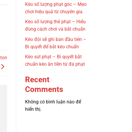
Kèo số lượng phạt góc – Mẹo
chơi hiệu quả từ chuyên gia
Kèo số lượng thẻ phạt – Hiểu
đúng cách chơi và bắt chuẩn
Kèo đội sẽ ghi bàn đầu tiên –
Bí quyết để bắt kèo chuẩn
Kèo sút phạt – Bí quyết bắt
ston
chuẩn kèo ăn tiền từ đá phạt
Recent
Comments
Không có bình luận nào để
hiển thị.