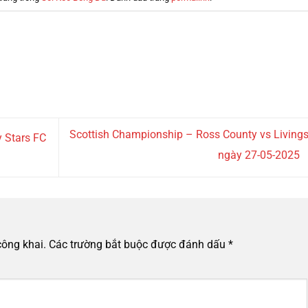
Scottish Championship – Ross County vs Living
 Stars FC
ngày 27-05-2025
công khai.
Các trường bắt buộc được đánh dấu
*