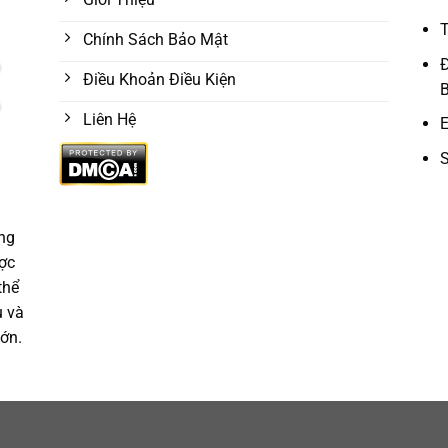
Chính Sách Bảo Mật
Đ
Điều Khoản Điều Kiện
B
Liên Hệ
E
S
ng
ược
thể
u và
lớn.