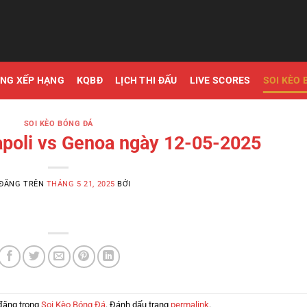
NG XẾP HẠNG
KQBĐ
LỊCH THI ĐẤU
LIVE SCORES
SOI KÈO 
SOI KÈO BÓNG ĐÁ
poli vs Genoa ngày 12-05-2025
 ĐĂNG TRÊN
THÁNG 5 21, 2025
BỞI
đăng trong
Soi Kèo Bóng Đá
. Đánh dấu trang
permalink
.