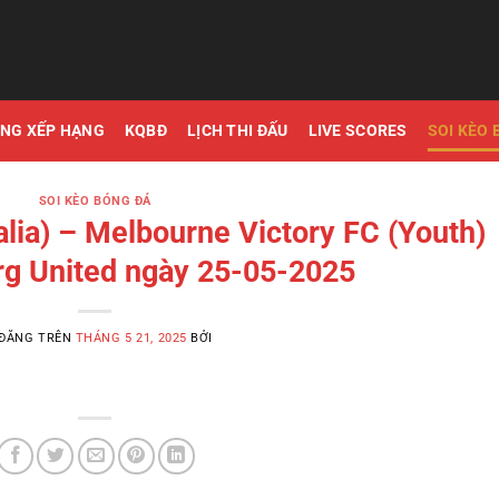
NG XẾP HẠNG
KQBĐ
LỊCH THI ĐẤU
LIVE SCORES
SOI KÈO 
SOI KÈO BÓNG ĐÁ
lia) – Melbourne Victory FC (Youth)
rg United ngày 25-05-2025
 ĐĂNG TRÊN
THÁNG 5 21, 2025
BỞI