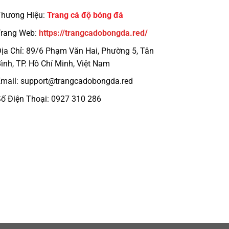
Thương Hiệu:
Trang cá độ bóng đá
Trang Web:
https://trangcadobongda.red/
ịa Chỉ:
89/6 Phạm Văn Hai, Phường 5, Tân
ình, TP. Hồ Chí Minh, Việt Nam
mail:
support@trangcadobongda.red
ố Điện Thoại: 0927 310 286