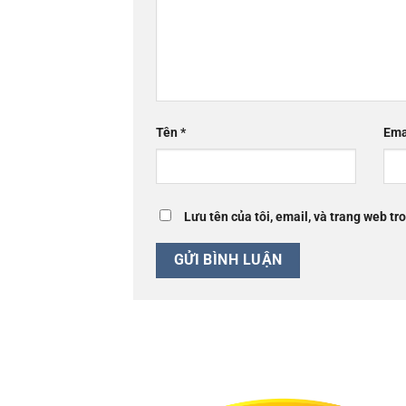
Tên
*
Ema
Lưu tên của tôi, email, và trang web tro