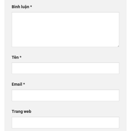
Bình luận
*
Tên
*
Email
*
Trang web