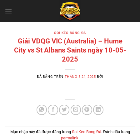
Chuyển
đến
nội
dung
SOI KÈO BÓNG ĐÁ
Giải VĐQG VIC (Australia) – Hume
City vs St Albans Saints ngày 10-05-
2025
ĐÃ ĐĂNG TRÊN
THÁNG 5 21, 2025
BỞI
Mục nhập này đã được đăng trong
Soi Kèo Bóng Đá
. Đánh dấu trang
permalink
.