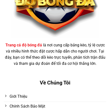
Trang cá độ bóng đá
là nơi cung cấp bảng kèo, tỷ lệ cược
và nhiều hình thức đặt cược hấp dẫn cho người chơi. Tại
đây, bạn có thể theo dõi kèo trực tuyến, phân tích trận đấu
và tham gia dự đoán để tối đa cơ hội thắng lớn.
Về Chúng Tôi
Giới Thiệu
Chính Sách Bảo Mật