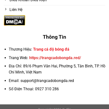
Liên Hệ
Thông Tin
Thương Hiệu:
Trang cá độ bóng đá
Trang Web:
https://trangcadobongda.red/
Địa Chỉ:
89/6 Phạm Văn Hai, Phường 5, Tân Bình, TP. Hồ
Chí Minh, Việt Nam
Email:
support@trangcadobongda.red
Số Điện Thoại: 0927 310 286