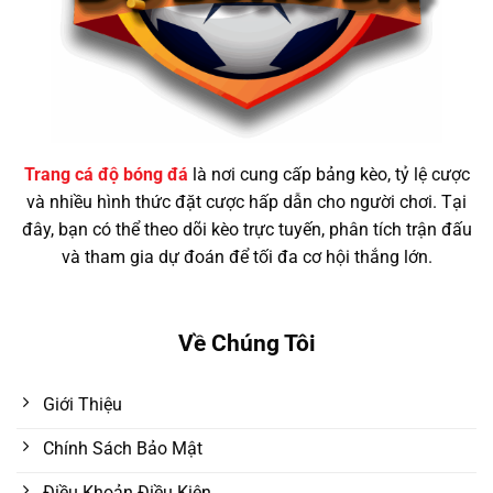
Trang cá độ bóng đá
là nơi cung cấp bảng kèo, tỷ lệ cược
và nhiều hình thức đặt cược hấp dẫn cho người chơi. Tại
đây, bạn có thể theo dõi kèo trực tuyến, phân tích trận đấu
và tham gia dự đoán để tối đa cơ hội thắng lớn.
Về Chúng Tôi
Giới Thiệu
Chính Sách Bảo Mật
Điều Khoản Điều Kiện