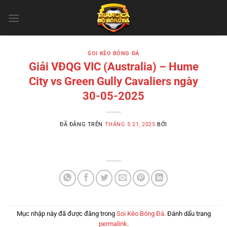
Chuyển
đến
nội
dung
SOI KÈO BÓNG ĐÁ
Giải VĐQG VIC (Australia) – Hume
City vs Green Gully Cavaliers ngày
30-05-2025
ĐÃ ĐĂNG TRÊN
THÁNG 5 21, 2025
BỞI
Mục nhập này đã được đăng trong
Soi Kèo Bóng Đá
. Đánh dấu trang
permalink
.