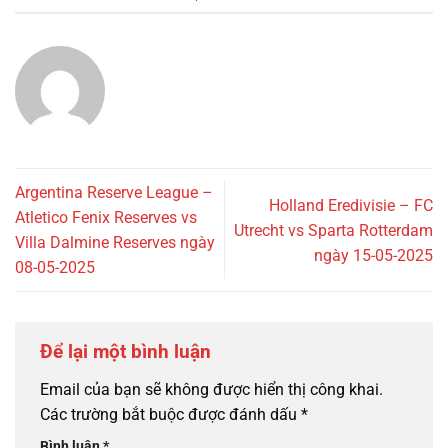
Argentina Reserve League –
Holland Eredivisie – FC
Atletico Fenix Reserves vs
Utrecht vs Sparta Rotterdam
Villa Dalmine Reserves ngày
ngày 15-05-2025
08-05-2025
Để lại một bình luận
Email của bạn sẽ không được hiển thị công khai.
Các trường bắt buộc được đánh dấu
*
Bình luận
*