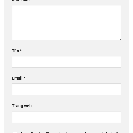
Tên
*
Email
*
Trang web