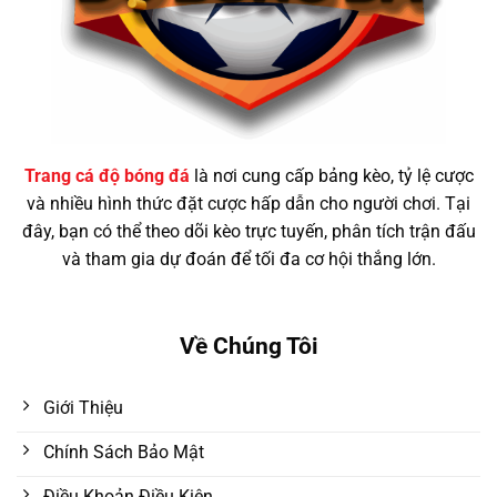
Trang cá độ bóng đá
là nơi cung cấp bảng kèo, tỷ lệ cược
và nhiều hình thức đặt cược hấp dẫn cho người chơi. Tại
đây, bạn có thể theo dõi kèo trực tuyến, phân tích trận đấu
và tham gia dự đoán để tối đa cơ hội thắng lớn.
Về Chúng Tôi
Giới Thiệu
Chính Sách Bảo Mật
Điều Khoản Điều Kiện