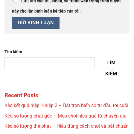
Lưu tên của tôi, email, và trang web trong trình duyệt
này cho lần bình luận kế tiếp của tôi.
Tìm kiếm
TÌM
KIẾM
Recent Posts
Kèo kết quả hiệp 1-hiệp 2 – Bắt trọn biến số từ đầu tới cuối
Kèo số lượng phạt góc – Mẹo chơi hiệu quả từ chuyên gia
Kèo số lượng thẻ phạt – Hiểu đúng cách chơi và bắt chuẩn