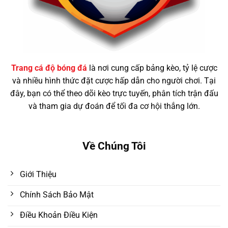
Trang cá độ bóng đá
là nơi cung cấp bảng kèo, tỷ lệ cược
và nhiều hình thức đặt cược hấp dẫn cho người chơi. Tại
đây, bạn có thể theo dõi kèo trực tuyến, phân tích trận đấu
và tham gia dự đoán để tối đa cơ hội thắng lớn.
Về Chúng Tôi
Giới Thiệu
Chính Sách Bảo Mật
Điều Khoản Điều Kiện