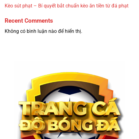
Kèo sút phạt – Bí quyết bắt chuẩn kèo ăn tiền từ đá phạt
Recent Comments
Không có bình luận nào để hiển thị.