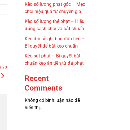
Kèo số lượng phạt góc – Mẹo
chơi hiệu quả từ chuyên gia
Kèo số lượng thẻ phạt – Hiểu
đúng cách chơi và bắt chuẩn
Kèo đội sẽ ghi bàn đầu tiên –
Bí quyết để bắt kèo chuẩn
Kèo sút phạt – Bí quyết bắt
chuẩn kèo ăn tiền từ đá phạt
s vs
Recent
Comments
Không có bình luận nào để
hiển thị.