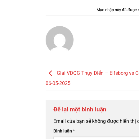
Mục nhập này đã được 
Giải VĐQG Thụy Điển – Elfsborg vs 
06-05-2025
Để lại một bình luận
Email của bạn sẽ không được hiển thị 
Bình luận
*