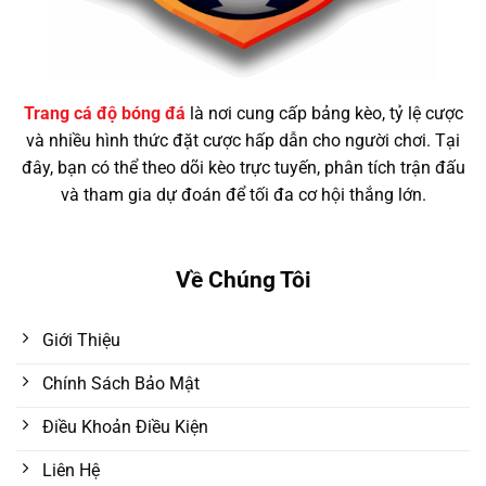
Trang cá độ bóng đá
là nơi cung cấp bảng kèo, tỷ lệ cược
và nhiều hình thức đặt cược hấp dẫn cho người chơi. Tại
đây, bạn có thể theo dõi kèo trực tuyến, phân tích trận đấu
và tham gia dự đoán để tối đa cơ hội thắng lớn.
Về Chúng Tôi
Giới Thiệu
Chính Sách Bảo Mật
Điều Khoản Điều Kiện
Liên Hệ