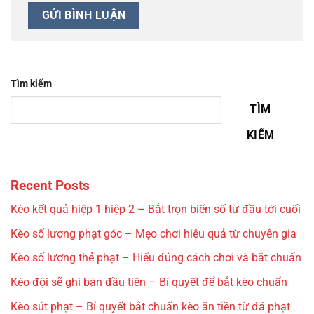
Tìm kiếm
TÌM
KIẾM
Recent Posts
Kèo kết quả hiệp 1-hiệp 2 – Bắt trọn biến số từ đầu tới cuối
Kèo số lượng phạt góc – Mẹo chơi hiệu quả từ chuyên gia
Kèo số lượng thẻ phạt – Hiểu đúng cách chơi và bắt chuẩn
Kèo đội sẽ ghi bàn đầu tiên – Bí quyết để bắt kèo chuẩn
Kèo sút phạt – Bí quyết bắt chuẩn kèo ăn tiền từ đá phạt