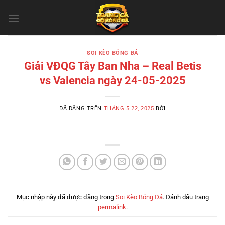
Chuyển
đến
nội
dung
SOI KÈO BÓNG ĐÁ
Giải VĐQG Tây Ban Nha – Real Betis
vs Valencia ngày 24-05-2025
ĐÃ ĐĂNG TRÊN
THÁNG 5 22, 2025
BỞI
Mục nhập này đã được đăng trong
Soi Kèo Bóng Đá
. Đánh dấu trang
permalink
.