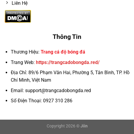
Liên Hệ
Thông Tin
Thương Hiệu:
Trang cá độ bóng đá
Trang Web:
https://trangcadobongda.red/
Địa Chỉ:
89/6 Phạm Văn Hai, Phường 5, Tân Bình, TP. Hồ
Chí Minh, Việt Nam
Email:
support@trangcadobongda.red
Số Điện Thoại: 0927 310 286
Copyright 2026 ©
Jiin