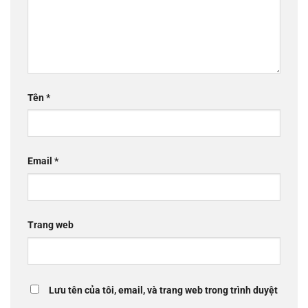
Tên
*
Email
*
Trang web
Lưu tên của tôi, email, và trang web trong trình duyệt