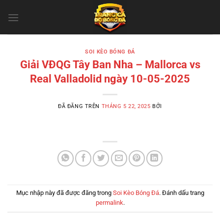
Chuyển
đến
nội
dung
SOI KÈO BÓNG ĐÁ
Giải VĐQG Tây Ban Nha – Mallorca vs
Real Valladolid ngày 10-05-2025
ĐÃ ĐĂNG TRÊN
THÁNG 5 22, 2025
BỞI
Mục nhập này đã được đăng trong
Soi Kèo Bóng Đá
. Đánh dấu trang
permalink
.