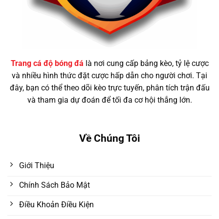
Trang cá độ bóng đá
là nơi cung cấp bảng kèo, tỷ lệ cược
và nhiều hình thức đặt cược hấp dẫn cho người chơi. Tại
đây, bạn có thể theo dõi kèo trực tuyến, phân tích trận đấu
và tham gia dự đoán để tối đa cơ hội thắng lớn.
Về Chúng Tôi
Giới Thiệu
Chính Sách Bảo Mật
Điều Khoản Điều Kiện