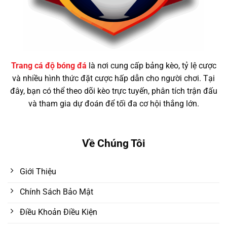
Trang cá độ bóng đá
là nơi cung cấp bảng kèo, tỷ lệ cược
và nhiều hình thức đặt cược hấp dẫn cho người chơi. Tại
đây, bạn có thể theo dõi kèo trực tuyến, phân tích trận đấu
và tham gia dự đoán để tối đa cơ hội thắng lớn.
Về Chúng Tôi
Giới Thiệu
Chính Sách Bảo Mật
Điều Khoản Điều Kiện