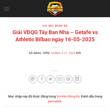
Chuyển
đến
nội
dung
SOI KÈO BÓNG ĐÁ
Giải VĐQG Tây Ban Nha – Getafe vs
Athletic Bilbao ngày 16-05-2025
ĐÃ ĐĂNG TRÊN
THÁNG 5 21, 2025
BỞI
Mục nhập này đã được đăng trong
Soi Kèo Bóng Đá
. Đánh dấu trang
permalink
.