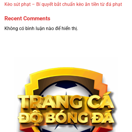
Kèo sút phạt – Bí quyết bắt chuẩn kèo ăn tiền từ đá phạt
Recent Comments
Không có bình luận nào để hiển thị.