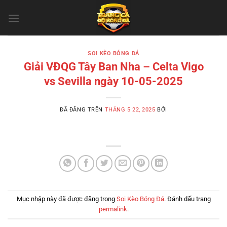
Chuyển
đến
nội
dung
SOI KÈO BÓNG ĐÁ
Giải VĐQG Tây Ban Nha – Celta Vigo
vs Sevilla ngày 10-05-2025
ĐÃ ĐĂNG TRÊN
THÁNG 5 22, 2025
BỞI
Mục nhập này đã được đăng trong
Soi Kèo Bóng Đá
. Đánh dấu trang
permalink
.