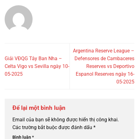
Argentina Reserve League –
Giải VĐQG Tây Ban Nha –
Defensores de Cambaceres
Celta Vigo vs Sevilla ngày 10-
Reserves vs Deportivo
05-2025
Espanol Reserves ngày 16-
05-2025
Để lại một bình luận
Email của bạn sẽ không được hiển thị công khai.
Các trường bắt buộc được đánh dấu
*
Bình luận
*