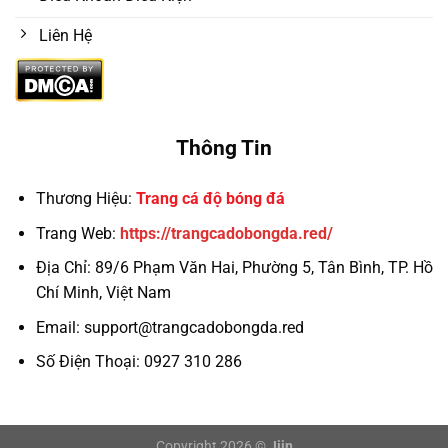
Liên Hệ
Thông Tin
Thương Hiệu:
Trang cá độ bóng đá
Trang Web:
https://trangcadobongda.red/
Địa Chỉ:
89/6 Phạm Văn Hai, Phường 5, Tân Bình, TP. Hồ
Chí Minh, Việt Nam
Email:
support@trangcadobongda.red
Số Điện Thoại: 0927 310 286
Copyright 2026 ©
Jiin