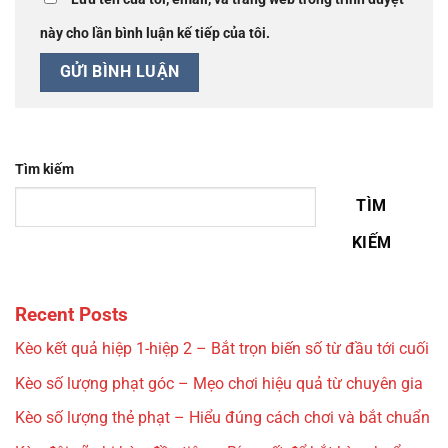
này cho lần bình luận kế tiếp của tôi.
Tìm kiếm
TÌM
KIẾM
Recent Posts
Kèo kết quả hiệp 1-hiệp 2 – Bắt trọn biến số từ đầu tới cuối
Kèo số lượng phạt góc – Mẹo chơi hiệu quả từ chuyên gia
Kèo số lượng thẻ phạt – Hiểu đúng cách chơi và bắt chuẩn