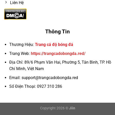
Liên Hệ
Thông Tin
Thương Hiệu:
Trang cá độ bóng đá
Trang Web:
https://trangcadobongda.red/
Địa Chỉ:
89/6 Phạm Văn Hai, Phường 5, Tân Bình, TP. Hồ
Chí Minh, Việt Nam
Email:
support@trangcadobongda.red
Số Điện Thoại: 0927 310 286
Copyright 2026 ©
Jiin