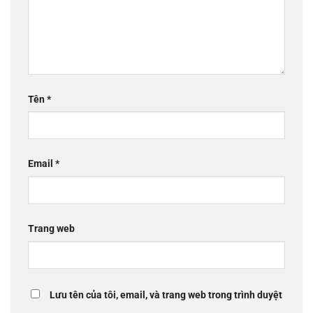
Tên
*
Email
*
Trang web
Lưu tên của tôi, email, và trang web trong trình duyệt