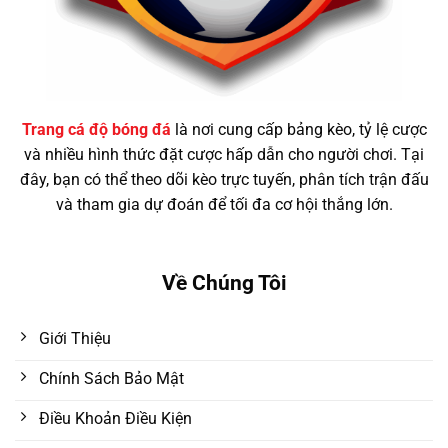
Trang cá độ bóng đá
là nơi cung cấp bảng kèo, tỷ lệ cược
và nhiều hình thức đặt cược hấp dẫn cho người chơi. Tại
đây, bạn có thể theo dõi kèo trực tuyến, phân tích trận đấu
và tham gia dự đoán để tối đa cơ hội thắng lớn.
Về Chúng Tôi
Giới Thiệu
Chính Sách Bảo Mật
Điều Khoản Điều Kiện