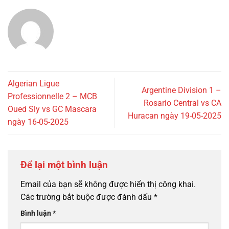
Algerian Ligue
Argentine Division 1 –
Professionnelle 2 – MCB
Rosario Central vs CA
Oued Sly vs GC Mascara
Huracan ngày 19-05-2025
ngày 16-05-2025
Để lại một bình luận
Email của bạn sẽ không được hiển thị công khai.
Các trường bắt buộc được đánh dấu
*
Bình luận
*