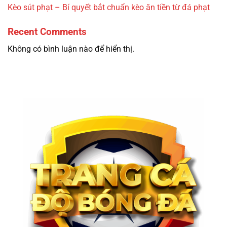
Kèo sút phạt – Bí quyết bắt chuẩn kèo ăn tiền từ đá phạt
Recent Comments
Không có bình luận nào để hiển thị.