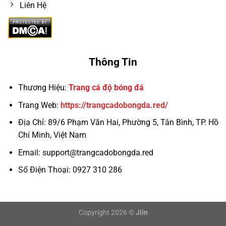
Liên Hệ
Thông Tin
Thương Hiệu:
Trang cá độ bóng đá
Trang Web:
https://trangcadobongda.red/
Địa Chỉ:
89/6 Phạm Văn Hai, Phường 5, Tân Bình, TP. Hồ
Chí Minh, Việt Nam
Email:
support@trangcadobongda.red
Số Điện Thoại: 0927 310 286
Copyright 2026 ©
Jiin