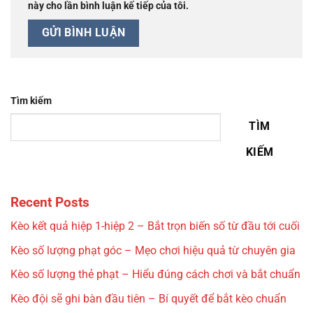
này cho lần bình luận kế tiếp của tôi.
Tìm kiếm
TÌM
KIẾM
Recent Posts
Kèo kết quả hiệp 1-hiệp 2 – Bắt trọn biến số từ đầu tới cuối
Kèo số lượng phạt góc – Mẹo chơi hiệu quả từ chuyên gia
Kèo số lượng thẻ phạt – Hiểu đúng cách chơi và bắt chuẩn
Kèo đội sẽ ghi bàn đầu tiên – Bí quyết để bắt kèo chuẩn