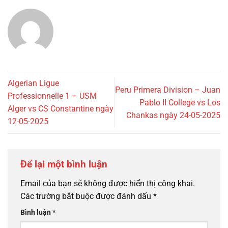
Algerian Ligue
Peru Primera Division – Juan
Professionnelle 1 – USM
Pablo II College vs Los
Alger vs CS Constantine ngày
Chankas ngày 24-05-2025
12-05-2025
Để lại một bình luận
Email của bạn sẽ không được hiển thị công khai.
Các trường bắt buộc được đánh dấu
*
Bình luận
*