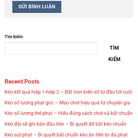
Tìm kiếm
TÌM
KIẾM
Recent Posts
Kèo kết quả hiệp 1-hiệp 2 – Bắt trọn biến số từ đầu tới cuối
Kèo số lượng phạt góc – Mẹo chơi hiệu quả từ chuyên gia
Kèo số lượng thẻ phạt – Hiểu đúng cách chơi và bắt chuẩn
Kèo đội sẽ ghi bàn đầu tiên – Bí quyết để bắt kèo chuẩn
Kèo sút phạt – Bí quyết bắt chuẩn kèo ăn tiền từ đá phạt