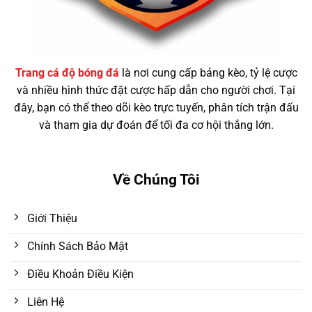
Trang cá độ bóng đá
là nơi cung cấp bảng kèo, tỷ lệ cược
và nhiều hình thức đặt cược hấp dẫn cho người chơi. Tại
đây, bạn có thể theo dõi kèo trực tuyến, phân tích trận đấu
và tham gia dự đoán để tối đa cơ hội thắng lớn.
Về Chúng Tôi
Giới Thiệu
Chính Sách Bảo Mật
Điều Khoản Điều Kiện
Liên Hệ