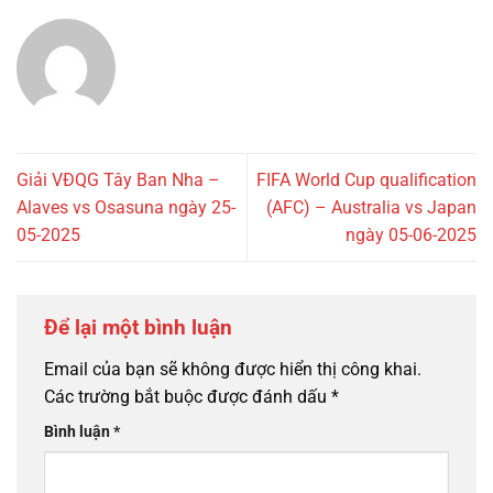
Giải VĐQG Tây Ban Nha –
FIFA World Cup qualification
Alaves vs Osasuna ngày 25-
(AFC) – Australia vs Japan
05-2025
ngày 05-06-2025
Để lại một bình luận
Email của bạn sẽ không được hiển thị công khai.
Các trường bắt buộc được đánh dấu
*
Bình luận
*