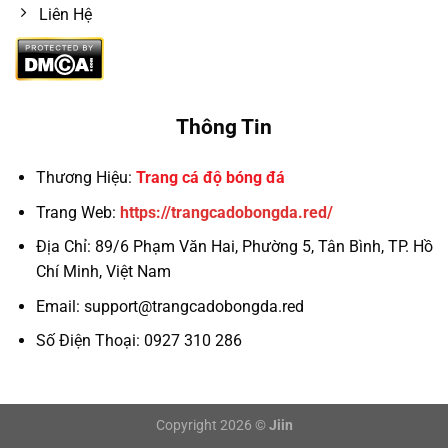
Liên Hệ
Thông Tin
Thương Hiệu:
Trang cá độ bóng đá
Trang Web:
https://trangcadobongda.red/
Địa Chỉ:
89/6 Phạm Văn Hai, Phường 5, Tân Bình, TP. Hồ
Chí Minh, Việt Nam
Email:
support@trangcadobongda.red
Số Điện Thoại: 0927 310 286
Copyright 2026 ©
Jiin