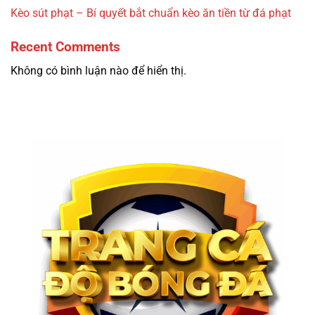
Kèo sút phạt – Bí quyết bắt chuẩn kèo ăn tiền từ đá phạt
Recent Comments
Không có bình luận nào để hiển thị.