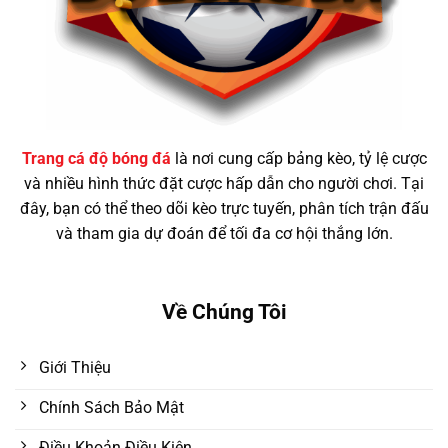
Trang cá độ bóng đá
là nơi cung cấp bảng kèo, tỷ lệ cược
và nhiều hình thức đặt cược hấp dẫn cho người chơi. Tại
đây, bạn có thể theo dõi kèo trực tuyến, phân tích trận đấu
và tham gia dự đoán để tối đa cơ hội thắng lớn.
Về Chúng Tôi
Giới Thiệu
Chính Sách Bảo Mật
Điều Khoản Điều Kiện