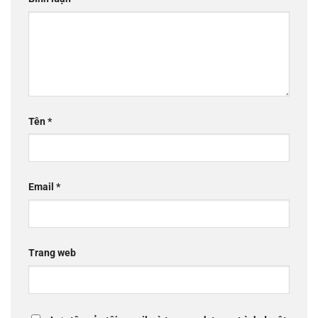
Tên
*
Email
*
Trang web