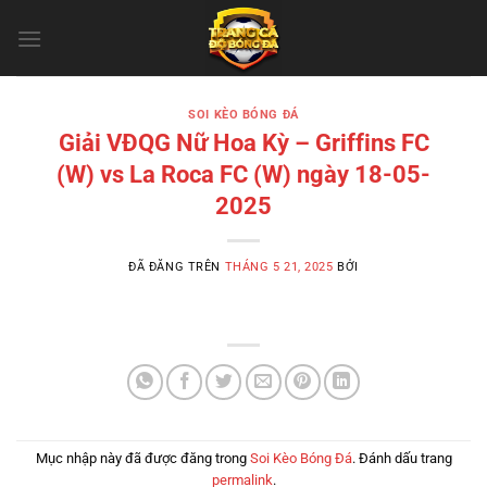
Chuyển
đến
nội
dung
SOI KÈO BÓNG ĐÁ
Giải VĐQG Nữ Hoa Kỳ – Griffins FC
(W) vs La Roca FC (W) ngày 18-05-
2025
ĐÃ ĐĂNG TRÊN
THÁNG 5 21, 2025
BỞI
Mục nhập này đã được đăng trong
Soi Kèo Bóng Đá
. Đánh dấu trang
permalink
.