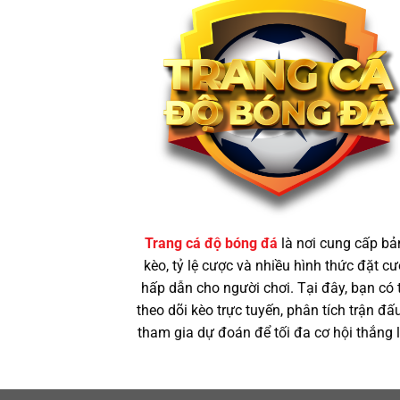
Trang cá độ bóng đá
là nơi cung cấp bả
kèo, tỷ lệ cược và nhiều hình thức đặt c
hấp dẫn cho người chơi. Tại đây, bạn có 
theo dõi kèo trực tuyến, phân tích trận đấ
tham gia dự đoán để tối đa cơ hội thắng 