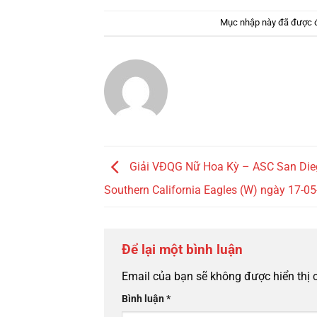
Mục nhập này đã được 
Giải VĐQG Nữ Hoa Kỳ – ASC San Die
Southern California Eagles (W) ngày 17-0
Để lại một bình luận
Email của bạn sẽ không được hiển thị 
Bình luận
*