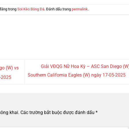
đăng trong
Soi Kèo Bóng Đá
. Đánh dấu trang
permalink
.
Giải VĐQG Nữ Hoa Kỳ – ASC San Diego (W)
go (W) vs
Southern California Eagles (W) ngày 17-05-2025
5-2025
công khai.
Các trường bắt buộc được đánh dấu
*