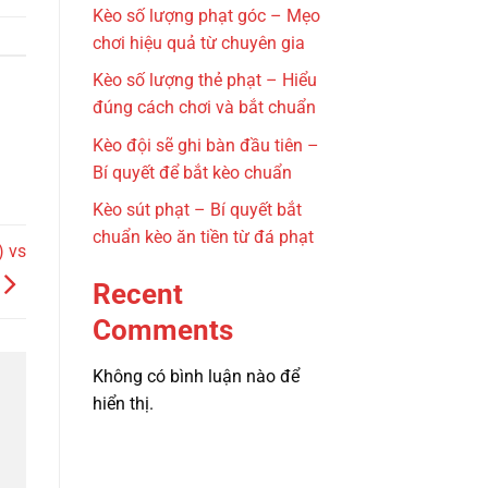
Kèo số lượng phạt góc – Mẹo
chơi hiệu quả từ chuyên gia
Kèo số lượng thẻ phạt – Hiểu
đúng cách chơi và bắt chuẩn
Kèo đội sẽ ghi bàn đầu tiên –
Bí quyết để bắt kèo chuẩn
Kèo sút phạt – Bí quyết bắt
chuẩn kèo ăn tiền từ đá phạt
 vs
Recent
Comments
Không có bình luận nào để
hiển thị.