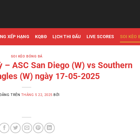
NG XẾP HẠNG
KQBĐ
LỊCH THI ĐẤU
LIVE SCORES
SOI KÈO 
SOI KÈO BÓNG ĐÁ
 – ASC San Diego (W) vs Southern
Eagles (W) ngày 17-05-2025
 ĐĂNG TRÊN
THÁNG 5 22, 2025
BỞI