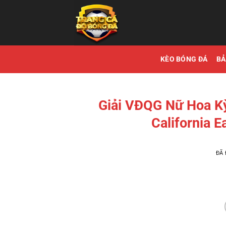
Chuyển
đến
nội
dung
KÈO BÓNG ĐÁ
BẢ
Giải VĐQG Nữ Hoa Kỳ
California 
ĐÃ