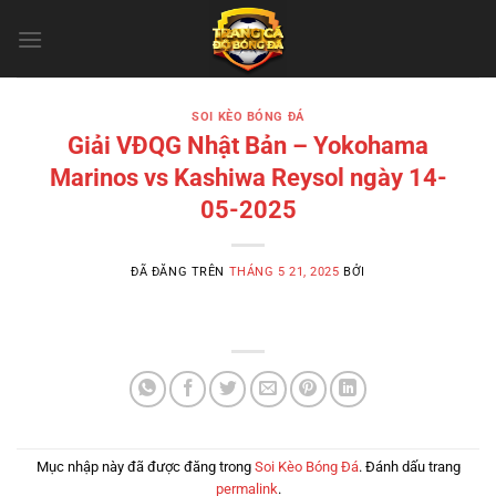
Chuyển
đến
nội
dung
SOI KÈO BÓNG ĐÁ
Giải VĐQG Nhật Bản – Yokohama
Marinos vs Kashiwa Reysol ngày 14-
05-2025
ĐÃ ĐĂNG TRÊN
THÁNG 5 21, 2025
BỞI
Mục nhập này đã được đăng trong
Soi Kèo Bóng Đá
. Đánh dấu trang
permalink
.