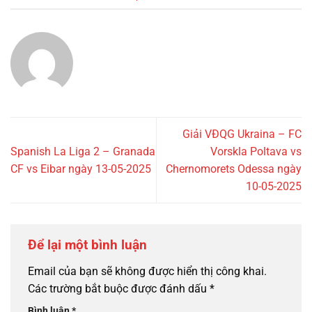
Giải VĐQG Ukraina – FC
Spanish La Liga 2 – Granada
Vorskla Poltava vs
CF vs Eibar ngày 13-05-2025
Chernomorets Odessa ngày
10-05-2025
Để lại một bình luận
Email của bạn sẽ không được hiển thị công khai.
Các trường bắt buộc được đánh dấu
*
Bình luận
*