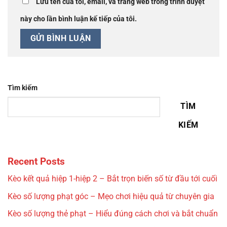
Lưu tên của tôi, email, và trang web trong trình duyệt
này cho lần bình luận kế tiếp của tôi.
Tìm kiếm
TÌM
KIẾM
Recent Posts
Kèo kết quả hiệp 1-hiệp 2 – Bắt trọn biến số từ đầu tới cuối
Kèo số lượng phạt góc – Mẹo chơi hiệu quả từ chuyên gia
Kèo số lượng thẻ phạt – Hiểu đúng cách chơi và bắt chuẩn