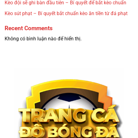
Kèo đội sẽ ghi bàn đầu tiên – Bí quyết để bắt kèo chuẩn
Kèo sút phạt – Bí quyết bắt chuẩn kèo ăn tiền từ đá phạt
Recent Comments
Không có bình luận nào để hiển thị.