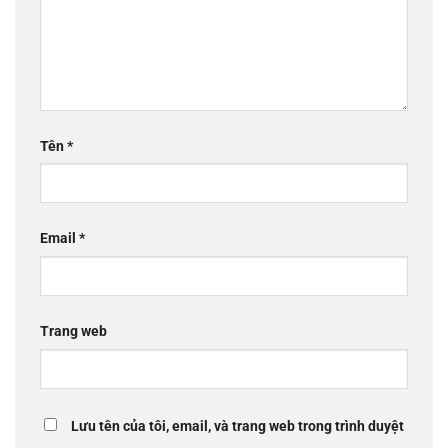
Tên
*
Email
*
Trang web
Lưu tên của tôi, email, và trang web trong trình duyệt