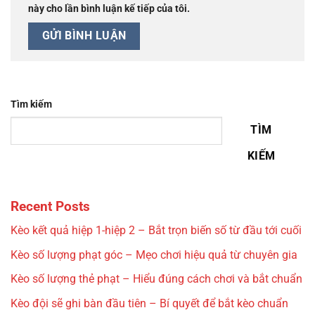
này cho lần bình luận kế tiếp của tôi.
Tìm kiếm
TÌM
KIẾM
Recent Posts
Kèo kết quả hiệp 1-hiệp 2 – Bắt trọn biến số từ đầu tới cuối
Kèo số lượng phạt góc – Mẹo chơi hiệu quả từ chuyên gia
Kèo số lượng thẻ phạt – Hiểu đúng cách chơi và bắt chuẩn
Kèo đội sẽ ghi bàn đầu tiên – Bí quyết để bắt kèo chuẩn