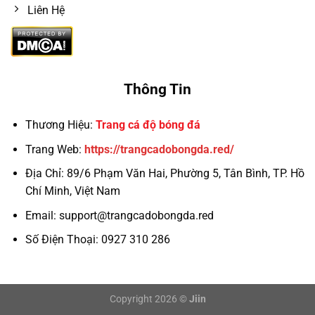
Liên Hệ
Thông Tin
Thương Hiệu:
Trang cá độ bóng đá
Trang Web:
https://trangcadobongda.red/
Địa Chỉ:
89/6 Phạm Văn Hai, Phường 5, Tân Bình, TP. Hồ
Chí Minh, Việt Nam
Email:
support@trangcadobongda.red
Số Điện Thoại: 0927 310 286
Copyright 2026 ©
Jiin