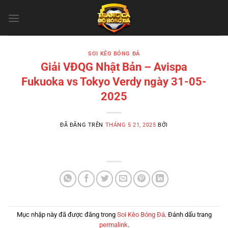
Chuyển
đến
nội
dung
SOI KÈO BÓNG ĐÁ
Giải VĐQG Nhật Bản – Avispa
Fukuoka vs Tokyo Verdy ngày 31-05-
2025
ĐÃ ĐĂNG TRÊN
THÁNG 5 21, 2025
BỞI
Mục nhập này đã được đăng trong
Soi Kèo Bóng Đá
. Đánh dấu trang
permalink
.