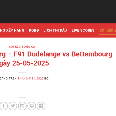
NG XẾP HẠNG
KQBĐ
LỊCH THI ĐẤU
LIVE SCORES
SOI KÈO 
SOI KÈO BÓNG ĐÁ
g – F91 Dudelange vs Bettembourg
gày 25-05-2025
 ĐĂNG TRÊN
THÁNG 5 21, 2025
BỞI