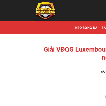
Chuyển
đến
nội
dung
KÈO BÓNG ĐÁ
BẢ
Giải VĐQG Luxembour
n
ĐÃ