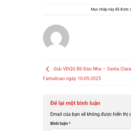
Mục nhập này đã được 
Giải VĐQG Bồ Đào Nha – Santa Clara
Famalicao ngày 10-05-2025
Để lại một bình luận
Email của bạn sẽ không được hiển thị 
Bình luận
*