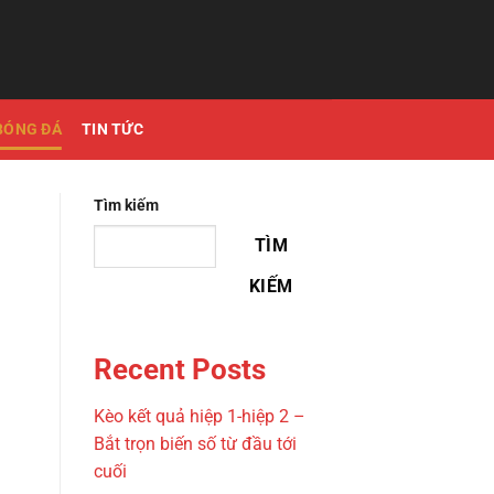
BÓNG ĐÁ
TIN TỨC
Tìm kiếm
TÌM
KIẾM
Recent Posts
Kèo kết quả hiệp 1-hiệp 2 –
Bắt trọn biến số từ đầu tới
cuối