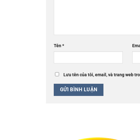
Tên
*
Ema
Lưu tên của tôi, email, và trang web tro