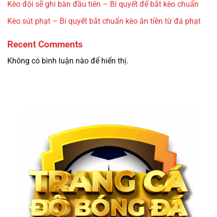
Kèo đội sẽ ghi bàn đầu tiên – Bí quyết để bắt kèo chuẩn
Kèo sút phạt – Bí quyết bắt chuẩn kèo ăn tiền từ đá phạt
Recent Comments
Không có bình luận nào để hiển thị.