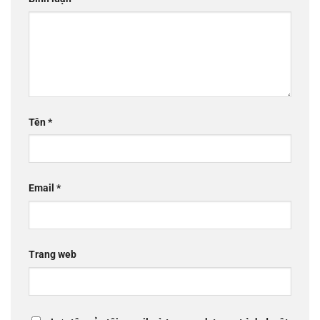
Tên
*
Email
*
Trang web