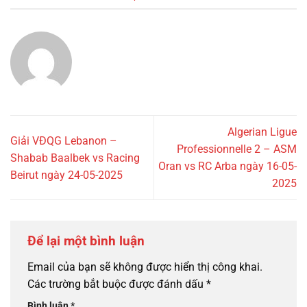
Algerian Ligue
Giải VĐQG Lebanon –
Professionnelle 2 – ASM
Shabab Baalbek vs Racing
Oran vs RC Arba ngày 16-05-
Beirut ngày 24-05-2025
2025
Để lại một bình luận
Email của bạn sẽ không được hiển thị công khai.
Các trường bắt buộc được đánh dấu
*
Bình luận
*