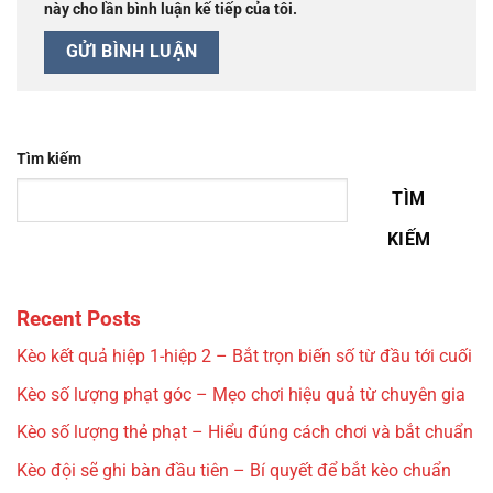
này cho lần bình luận kế tiếp của tôi.
Tìm kiếm
TÌM
KIẾM
Recent Posts
Kèo kết quả hiệp 1-hiệp 2 – Bắt trọn biến số từ đầu tới cuối
Kèo số lượng phạt góc – Mẹo chơi hiệu quả từ chuyên gia
Kèo số lượng thẻ phạt – Hiểu đúng cách chơi và bắt chuẩn
Kèo đội sẽ ghi bàn đầu tiên – Bí quyết để bắt kèo chuẩn