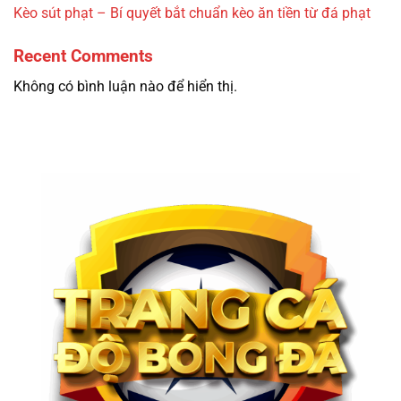
Kèo sút phạt – Bí quyết bắt chuẩn kèo ăn tiền từ đá phạt
Recent Comments
Không có bình luận nào để hiển thị.