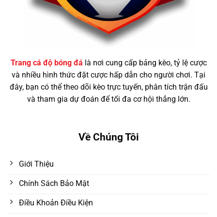
Trang cá độ bóng đá
là nơi cung cấp bảng kèo, tỷ lệ cược
và nhiều hình thức đặt cược hấp dẫn cho người chơi. Tại
đây, bạn có thể theo dõi kèo trực tuyến, phân tích trận đấu
và tham gia dự đoán để tối đa cơ hội thắng lớn.
Về Chúng Tôi
Giới Thiệu
Chính Sách Bảo Mật
Điều Khoản Điều Kiện