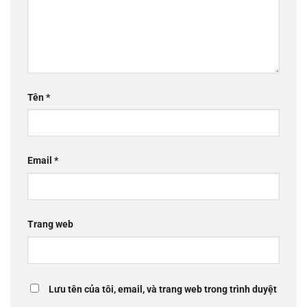
Tên
*
Email
*
Trang web
Lưu tên của tôi, email, và trang web trong trình duyệt