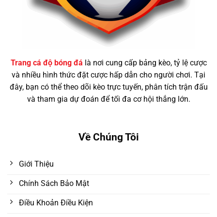
Trang cá độ bóng đá
là nơi cung cấp bảng kèo, tỷ lệ cược
và nhiều hình thức đặt cược hấp dẫn cho người chơi. Tại
đây, bạn có thể theo dõi kèo trực tuyến, phân tích trận đấu
và tham gia dự đoán để tối đa cơ hội thắng lớn.
Về Chúng Tôi
Giới Thiệu
Chính Sách Bảo Mật
Điều Khoản Điều Kiện