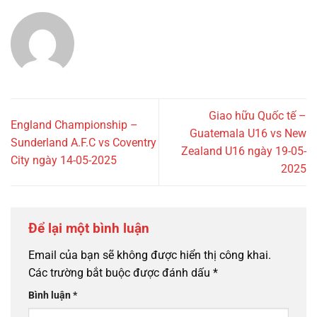
Giao hữu Quốc tế –
England Championship –
Guatemala U16 vs New
Sunderland A.F.C vs Coventry
Zealand U16 ngày 19-05-
City ngày 14-05-2025
2025
Để lại một bình luận
Email của bạn sẽ không được hiển thị công khai.
Các trường bắt buộc được đánh dấu
*
Bình luận
*