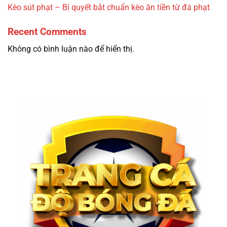
Kèo sút phạt – Bí quyết bắt chuẩn kèo ăn tiền từ đá phạt
Recent Comments
Không có bình luận nào để hiển thị.