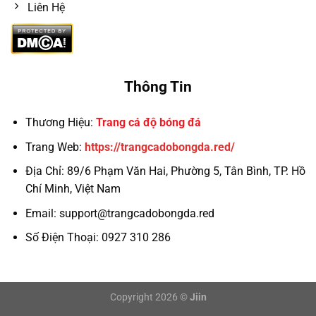
Liên Hệ
Thông Tin
Thương Hiệu:
Trang cá độ bóng đá
Trang Web:
https://trangcadobongda.red/
Địa Chỉ:
89/6 Phạm Văn Hai, Phường 5, Tân Bình, TP. Hồ
Chí Minh, Việt Nam
Email:
support@trangcadobongda.red
Số Điện Thoại: 0927 310 286
Copyright 2026 ©
Jiin