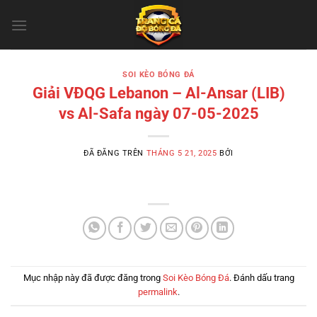
Chuyển
đến
nội
dung
SOI KÈO BÓNG ĐÁ
Giải VĐQG Lebanon – Al-Ansar (LIB)
vs Al-Safa ngày 07-05-2025
ĐÃ ĐĂNG TRÊN
THÁNG 5 21, 2025
BỞI
Mục nhập này đã được đăng trong
Soi Kèo Bóng Đá
. Đánh dấu trang
permalink
.