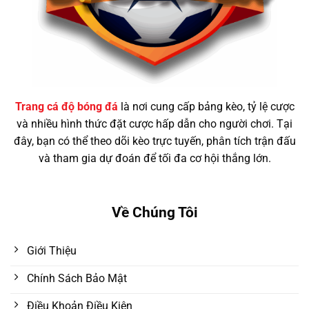
Trang cá độ bóng đá
là nơi cung cấp bảng kèo, tỷ lệ cược
và nhiều hình thức đặt cược hấp dẫn cho người chơi. Tại
đây, bạn có thể theo dõi kèo trực tuyến, phân tích trận đấu
và tham gia dự đoán để tối đa cơ hội thắng lớn.
Về Chúng Tôi
Giới Thiệu
Chính Sách Bảo Mật
Điều Khoản Điều Kiện