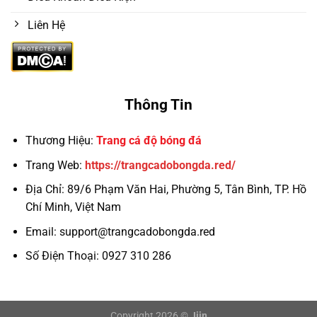
Liên Hệ
Thông Tin
Thương Hiệu:
Trang cá độ bóng đá
Trang Web:
https://trangcadobongda.red/
Địa Chỉ:
89/6 Phạm Văn Hai, Phường 5, Tân Bình, TP. Hồ
Chí Minh, Việt Nam
Email:
support@trangcadobongda.red
Số Điện Thoại: 0927 310 286
Copyright 2026 ©
Jiin