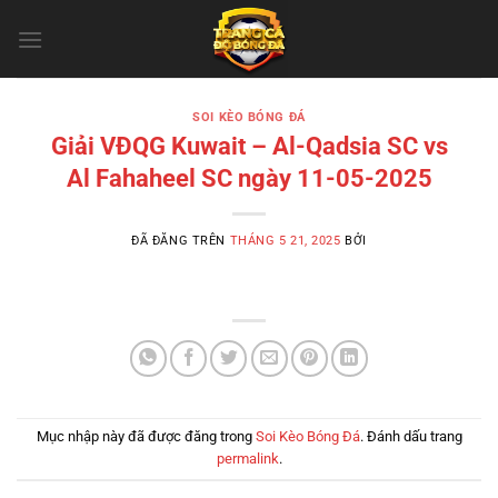
Chuyển
đến
nội
dung
SOI KÈO BÓNG ĐÁ
Giải VĐQG Kuwait – Al-Qadsia SC vs
Al Fahaheel SC ngày 11-05-2025
ĐÃ ĐĂNG TRÊN
THÁNG 5 21, 2025
BỞI
Mục nhập này đã được đăng trong
Soi Kèo Bóng Đá
. Đánh dấu trang
permalink
.