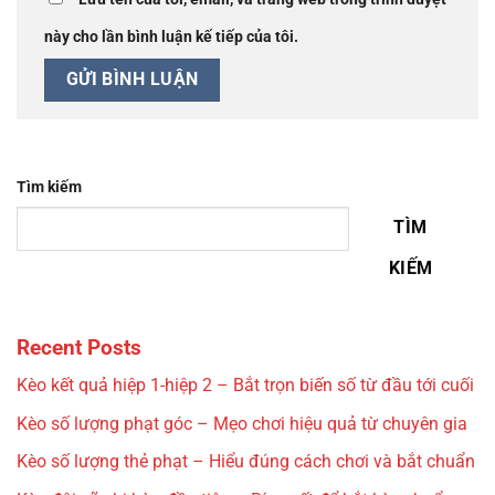
này cho lần bình luận kế tiếp của tôi.
Tìm kiếm
TÌM
KIẾM
Recent Posts
Kèo kết quả hiệp 1-hiệp 2 – Bắt trọn biến số từ đầu tới cuối
Kèo số lượng phạt góc – Mẹo chơi hiệu quả từ chuyên gia
Kèo số lượng thẻ phạt – Hiểu đúng cách chơi và bắt chuẩn