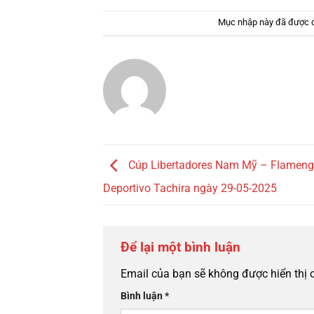
Mục nhập này đã được 
Cúp Libertadores Nam Mỹ – Flameng
Deportivo Tachira ngày 29-05-2025
Để lại một bình luận
Email của bạn sẽ không được hiển thị 
Bình luận
*