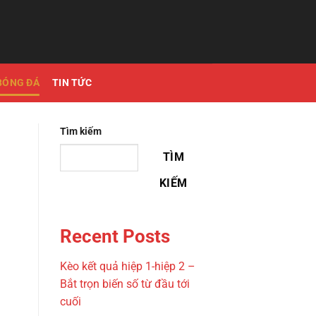
BÓNG ĐÁ
TIN TỨC
Tìm kiếm
TÌM
KIẾM
Recent Posts
Kèo kết quả hiệp 1-hiệp 2 –
Bắt trọn biến số từ đầu tới
cuối