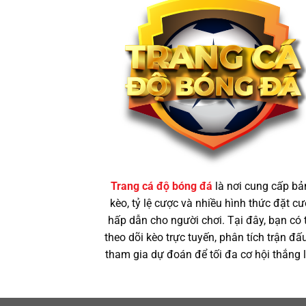
Trang cá độ bóng đá
là nơi cung cấp bả
kèo, tỷ lệ cược và nhiều hình thức đặt c
hấp dẫn cho người chơi. Tại đây, bạn có 
theo dõi kèo trực tuyến, phân tích trận đấ
tham gia dự đoán để tối đa cơ hội thắng 