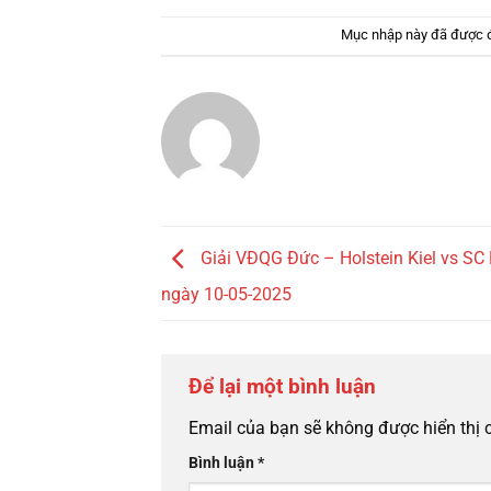
Mục nhập này đã được 
Giải VĐQG Đức – Holstein Kiel vs SC 
ngày 10-05-2025
Để lại một bình luận
Email của bạn sẽ không được hiển thị 
Bình luận
*