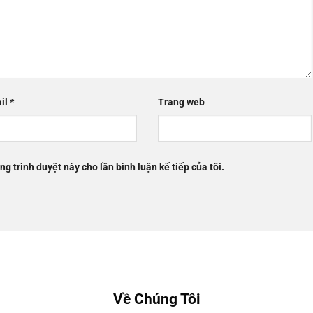
il
*
Trang web
ng trình duyệt này cho lần bình luận kế tiếp của tôi.
Về Chúng Tôi