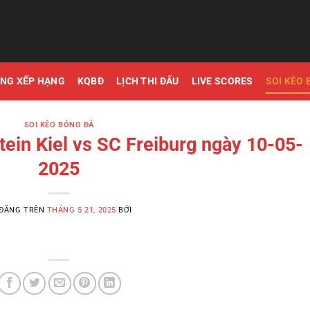
NG XẾP HẠNG
KQBĐ
LỊCH THI ĐẤU
LIVE SCORES
SOI KÈO 
SOI KÈO BÓNG ĐÁ
ein Kiel vs SC Freiburg ngày 10-05-
2025
 ĐĂNG TRÊN
THÁNG 5 21, 2025
BỞI