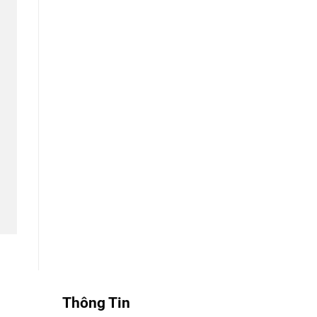
Thông Tin