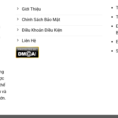
Giới Thiệu
Chính Sách Bảo Mật
Đ
Điều Khoản Điều Kiện
B
Liên Hệ
E
S
ng
ược
thể
u và
lớn.