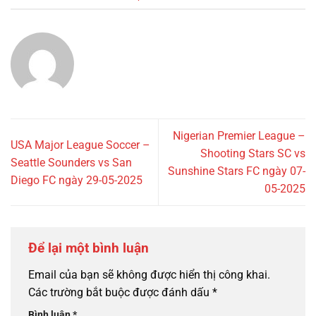
Nigerian Premier League –
USA Major League Soccer –
Shooting Stars SC vs
Seattle Sounders vs San
Sunshine Stars FC ngày 07-
Diego FC ngày 29-05-2025
05-2025
Để lại một bình luận
Email của bạn sẽ không được hiển thị công khai.
Các trường bắt buộc được đánh dấu
*
Bình luận
*