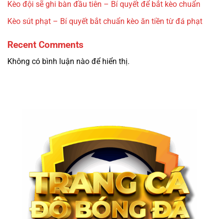
Kèo đội sẽ ghi bàn đầu tiên – Bí quyết để bắt kèo chuẩn
Kèo sút phạt – Bí quyết bắt chuẩn kèo ăn tiền từ đá phạt
Recent Comments
Không có bình luận nào để hiển thị.