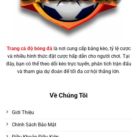
Trang cá độ bóng đá
là nơi cung cấp bảng kèo, tỷ lệ cược
và nhiều hình thức đặt cược hấp dẫn cho người chơi. Tại
đây, bạn có thể theo dõi kèo trực tuyến, phân tích trận đấu
và tham gia dự đoán để tối đa cơ hội thắng lớn.
Về Chúng Tôi
Giới Thiệu
Chính Sách Bảo Mật
Điều Khoản Điều Kiện