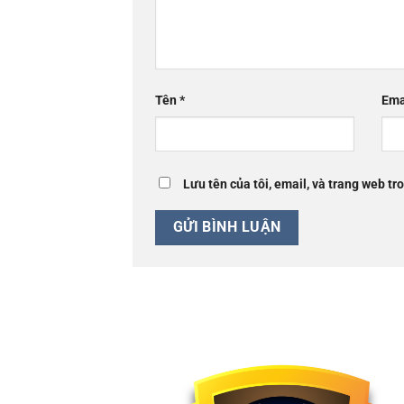
Tên
*
Ema
Lưu tên của tôi, email, và trang web tro